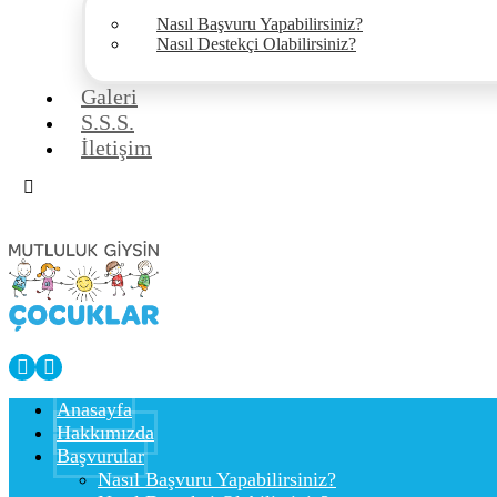
Nasıl Başvuru Yapabilirsiniz?
Nasıl Destekçi Olabilirsiniz?
Galeri
S.S.S.
İletişim
Anasayfa
Hakkımızda
Başvurular
Nasıl Başvuru Yapabilirsiniz?