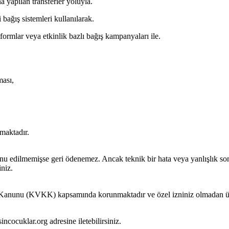
a yapılan transferler yoluyla.
bağış sistemleri kullanılarak.
ormlar veya etkinlik bazlı bağış kampanyaları ile.
ması,
lmaktadır.
nu edilmemişse geri ödenemez. Ancak teknik bir hata veya yanlışlık son
niz.
ması Kanunu (KVKK) kapsamında korunmaktadır ve özel izniniz olmadan ü
incocuklar.org
adresine iletebilirsiniz.