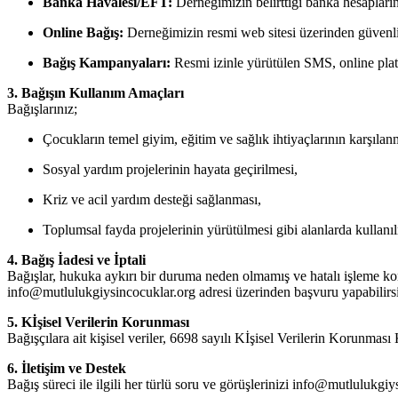
Banka Havalesi/EFT:
Derneğimizin belirttiği banka hesapların
Online Bağış:
Derneğimizin resmi web sitesi üzerinden güvenli 
Bağış Kampanyaları:
Resmi izinle yürütülen SMS, online platf
3. Bağışın Kullanım Amaçları
Bağışlarınız;
Çocukların temel giyim, eğitim ve sağlık ihtiyaçlarının karşılan
Sosyal yardım projelerinin hayata geçirilmesi,
Kriz ve acil yardım desteği sağlanması,
Toplumsal fayda projelerinin yürütülmesi gibi alanlarda kullanı
4. Bağış İadesi ve İptali
Bağışlar, hukuka aykırı bir duruma neden olmamış ve hatalı işleme ko
info@mutlulukgiysincocuklar.org
adresi üzerinden başvuru yapabilirsi
5. Kİşisel Verilerin Korunması
Bağışçılara ait kişisel veriler, 6698 sayılı Kİşisel Verilerin Korun
6. İletişim ve Destek
Bağış süreci ile ilgili her türlü soru ve görüşlerinizi
info@mutlulukgiys