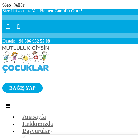
%eo- %88r-
Size İhtiyacımız Var.
Hemen Gönüllü Olun!
Destek:
+90 506 952 55 08
BAĞIŞ YAP
Anasayfa
Hakkımızda
Başvurular